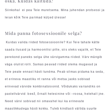
oska. Kuidas käituda?
Siinkohal ei pea Teie muretsema. Mina juhendan protsessi ja
leian kõik Teie parimad küljed ülesse!
Mida panna fotosessioonile selga?
Kuidas valida riided fotosessioonile? Kui Teie tahate kätte
saada ilusaid ja harmoonilisi pilte, siis oleks vajalik, et Teie
perekond paneks selga ühe värvigamma riided. Värv mängib
väga olulist rolli. Samas peavad riided olema mugavad ja
Teie peate ennast hästi tundma. Peab silmas pidama ka seda,
et erineva maastiku nt ranna või metsa jaoks sobivad
erinevad värvide kombinatsioonid. Võidukaks variandiks on
pastellvärvid: beež, õrnalt helesinine või –roosa, helehall jne.
Need värvi sobivad nii omavahel kui ka erinevate
maastikkudega hästi kokku. Tuleb kindlasti vältida suurte